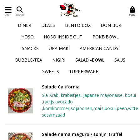
MAND
ZOEKEN
MENU
DINER
DEALS
BENTO BOX
DON BURI
HOSO
HOSO INSIDE OUT
POKE-BOWL
SNACKS
URA MAKI
AMERICAN CANDY
BUBBLE-TEA
NIGIRI
SALAD -BOWL
SAUS
SWEETS
TUPPERWARE
Salade California 
Sla Krab, krabeitjes, Japanse mayonaise, bosui
,radijs avocado
,komkommer,sojabonen,maïs,bosui,peen,witte
sesamzaad
Salade nama maguro / tonijn-truffel