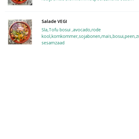
Salade VEGI
Sla,Tofu bosui ,avocado,rode
kool,komkommer,sojabonen,maïs,bosui,peen,z
sesamzaad