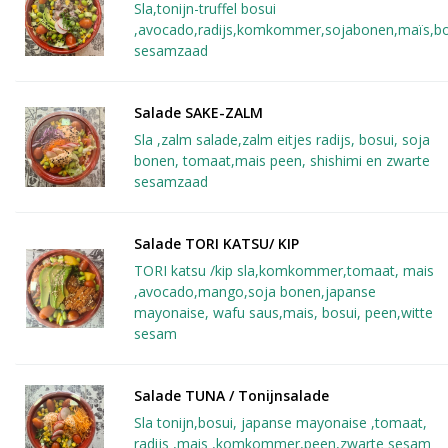
Sla,tonijn-truffel bosui
,avocado,radijs,komkommer,sojabonen,maïs,bo
sesamzaad
Salade SAKE-ZALM 
Sla ,zalm salade,zalm eitjes radijs, bosui, soja
bonen, tomaat,mais peen, shishimi en zwarte
sesamzaad
Salade TORI KATSU/ KIP
TORI katsu /kip sla,komkommer,tomaat, mais
,avocado,mango,soja bonen,japanse
mayonaise, wafu saus,mais, bosui, peen,witte
sesam
Salade TUNA / Tonijnsalade 
Sla tonijn,bosui, japanse mayonaise ,tomaat,
radijs ,mais ,komkommer,peen,zwarte sesam