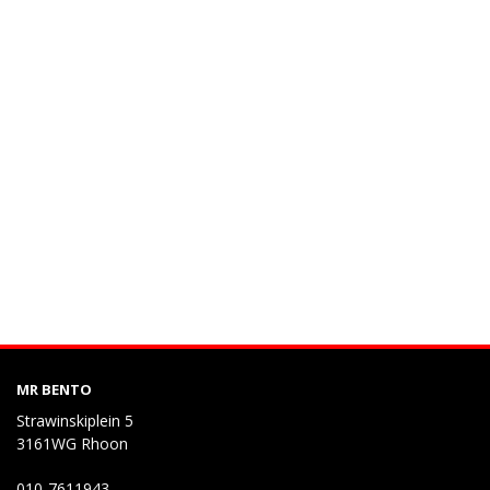
MR BENTO
Strawinskiplein 5
3161WG Rhoon
010-7611943