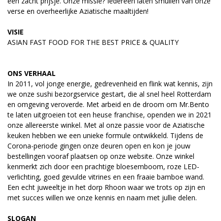
een zacht prijsje. Onze missie? Iedereen laten smullen van onze
verse en overheerlijke Aziatische maaltijden!
VISIE
ASIAN FAST FOOD FOR THE BEST PRICE & QUALITY
ONS VERHAAL
In 2011, vol jonge energie, gedrevenheid en flink wat kennis, zijn
we onze sushi bezorgservice gestart, die al snel heel Rotterdam
en omgeving veroverde. Met arbeid en de droom om Mr.Bento
te laten uitgroeien tot een heuse franchise, openden we in 2021
onze allereerste winkel. Met al onze passie voor de Aziatische
keuken hebben we een unieke formule ontwikkeld. Tijdens de
Corona-periode gingen onze deuren open en kon je jouw
bestellingen vooraf plaatsen op onze website. Onze winkel
kenmerkt zich door een prachtige bloesemboom, roze LED-
verlichting, goed gevulde vitrines en een fraaie bamboe wand.
Een echt juweeltje in het dorp Rhoon waar we trots op zijn en
met succes willen we onze kennis en naam met jullie delen.
SLOGAN