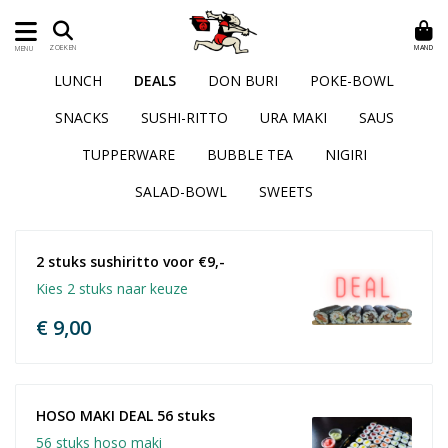
MAND
ZOEKEN
MENU
LUNCH
DEALS
DON BURI
POKE-BOWL
SNACKS
SUSHI-RITTO
URA MAKI
SAUS
TUPPERWARE
BUBBLE TEA
NIGIRI
SALAD-BOWL
SWEETS
2 stuks sushiritto voor €9,-
Kies 2 stuks naar keuze
€ 9,00
HOSO MAKI DEAL 56 stuks 
56 stuks hoso maki