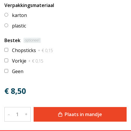
Verpakkingsmateriaal
karton
plastic
Bestek
optioneel
Chopsticks
+ € 0,15
Vorkje
+ € 0,15
Geen
€ 8,50
Plaats in mandje
–
+