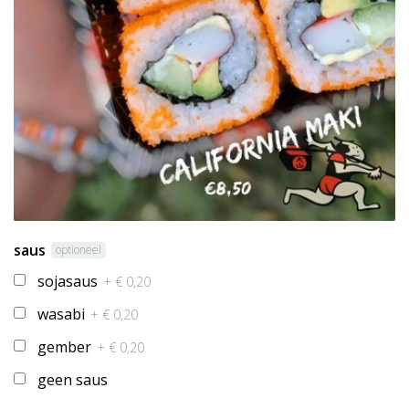
saus
optioneel
sojasaus
+ € 0,20
wasabi
+ € 0,20
gember
+ € 0,20
geen saus