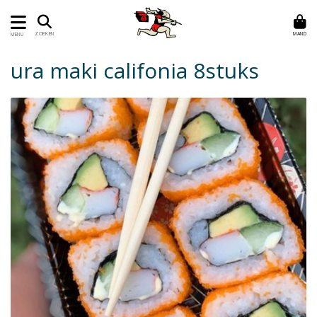
MAND
ZOEKEN
MENU
ura maki califonia 8stuks