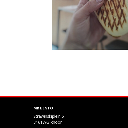
MR BENTO
Strawinskiplein 5
3161WG Rhoon