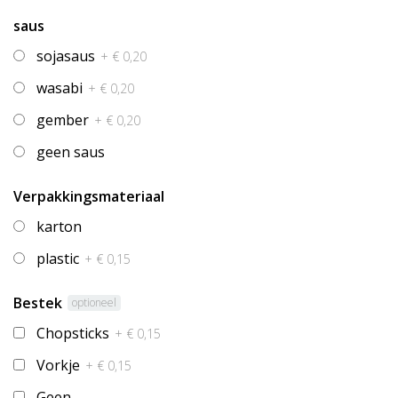
saus
sojasaus
+ € 0,20
wasabi
+ € 0,20
gember
+ € 0,20
geen saus
Verpakkingsmateriaal
karton
plastic
+ € 0,15
Bestek
optioneel
Chopsticks
+ € 0,15
Vorkje
+ € 0,15
Geen