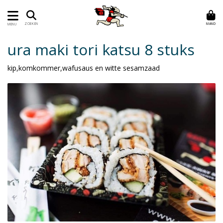
MAND
ZOEKEN
MENU
ura maki tori katsu 8 stuks
kip,komkommer,wafusaus en witte sesamzaad