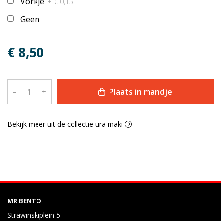
Vorkje
+ € 0,15
Geen
€ 8,50
Plaats in mandje
–
+
Bekijk meer uit de collectie ura maki
MR BENTO
Strawinskiplein 5