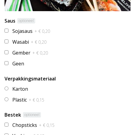
Saus
optioneel
Sojasaus
+ € 0,20
Wasabi
+ € 0,20
Gember
+ € 0,20
Geen
Verpakkingsmateriaal
Karton
Plastic
+ € 0,15
Bestek
optioneel
Chopsticks
+ € 0,15