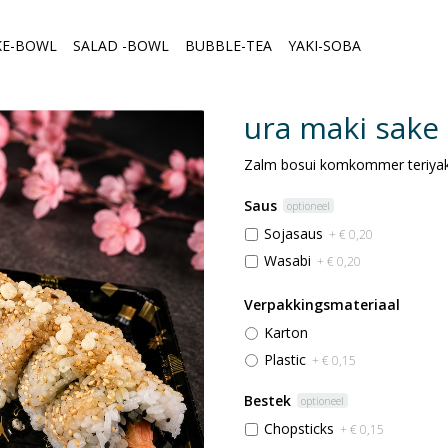
KE-BOWL
SALAD -BOWL
BUBBLE-TEA
YAKI-SOBA
ura maki sake 
Zalm bosui komkommer teriyak
Saus
optioneel
Sojasaus
+ € 0,20
Wasabi
+ € 0,20
Verpakkingsmateriaal
Karton
Plastic
+ € 0,15
Bestek
optioneel
Chopsticks
+ € 0,15