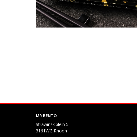
MR BENTO
Strawinskiplein 5
3161WG Rhoon