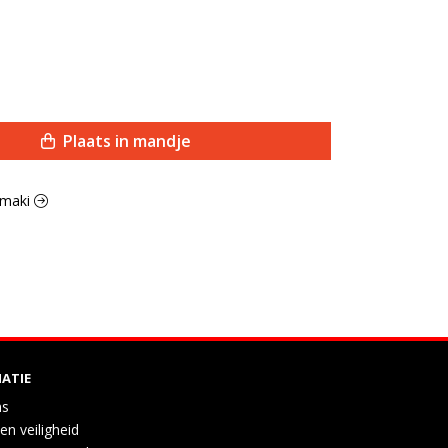
Plaats in mandje
a maki
ATIE
ns
en veiligheid