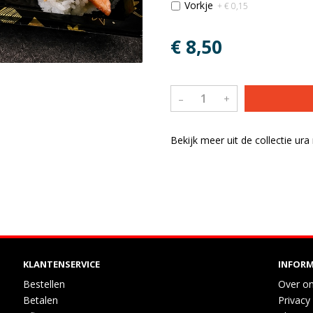
Vorkje
+ € 0,15
€ 8,50
–
+
Bekijk meer uit de collectie ur
KLANTENSERVICE
INFORM
Bestellen
Over o
Betalen
Privacy 