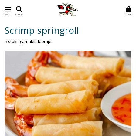
MAND
ZOEKEN
MENU
Scrimp springroll
5 stuks garnalen loempia