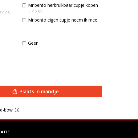
Mr.bento herbruikbaar cupje kopen
+ € 2,50
€ 0,05
Mr.bento eigen cupje neem ik mee
Geen
Plaats in mandje
lad-bowl
ATIE