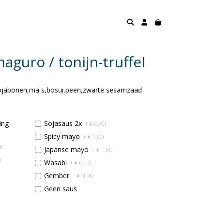
guro / tonijn-truffel
ojabonen,maïs,bosui,peen,zwarte sesamzaad
ing
Sojasaus 2x
+ € 0,40
Spicy mayo
+ € 1,00
00
Japanse mayo
+ € 1,00
0
Wasabi
+ € 0,20
Gember
+ € 0,20
Geen saus