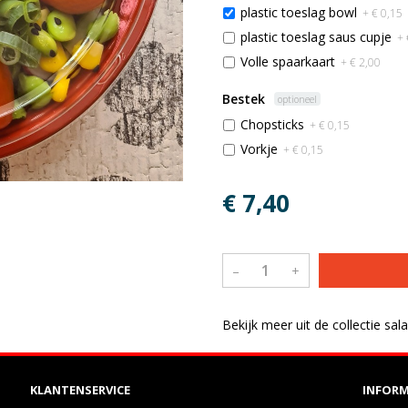
plastic toeslag bowl
+ € 0,15
plastic toeslag saus cupje
+ 
Volle spaarkaart
+ € 2,00
Bestek
optioneel
Chopsticks
+ € 0,15
Vorkje
+ € 0,15
€ 7,40
–
+
Bekijk meer uit de collectie sa
KLANTENSERVICE
INFORM