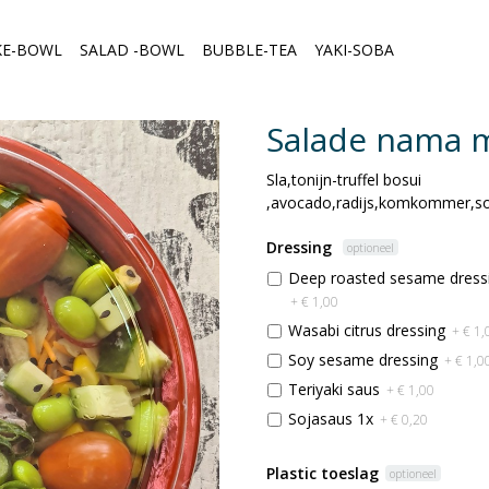
KE-BOWL
SALAD -BOWL
BUBBLE-TEA
YAKI-SOBA
Salade nama ma
Sla,tonijn-truffel bosui
,avocado,radijs,komkommer,s
Dressing
optioneel
Deep roasted sesame dress
+ € 1,00
Wasabi citrus dressing
+ € 1,
Soy sesame dressing
+ € 1,0
Teriyaki saus
+ € 1,00
Sojasaus 1x
+ € 0,20
Plastic toeslag
optioneel