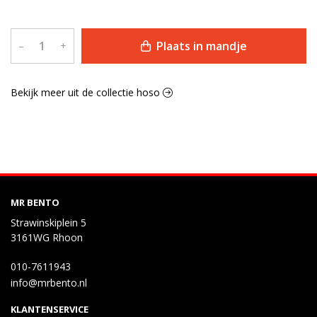
Plaats in mandje
–
+
Bekijk meer uit de collectie hoso
MR BENTO
Strawinskiplein 5
3161WG Rhoon
010-7611943
info@mrbento.nl
KLANTENSERVICE