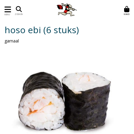
MAND
ZOEKEN
MENU
hoso ebi (6 stuks)
garnaal