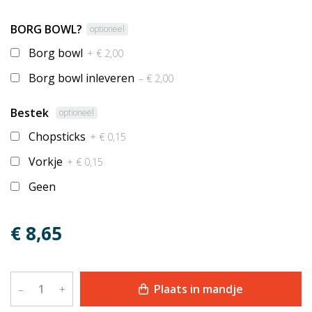
BORG BOWL?
optioneel
Borg bowl
+ € 2,00
Borg bowl inleveren
– € 2,00
Bestek
optioneel
Chopsticks
+ € 0,15
Vorkje
+ € 0,15
Geen
€ 8,65
Plaats in mandje
–
+