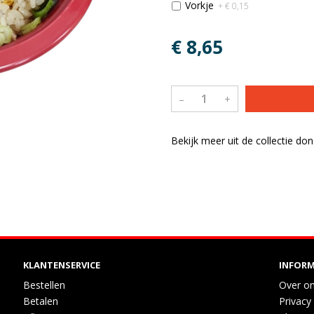
Vorkje
+ € 0,15
€ 8,65
–
+
Bekijk meer uit de collectie don
KLANTENSERVICE
INFORM
Bestellen
Over o
Betalen
Privacy 