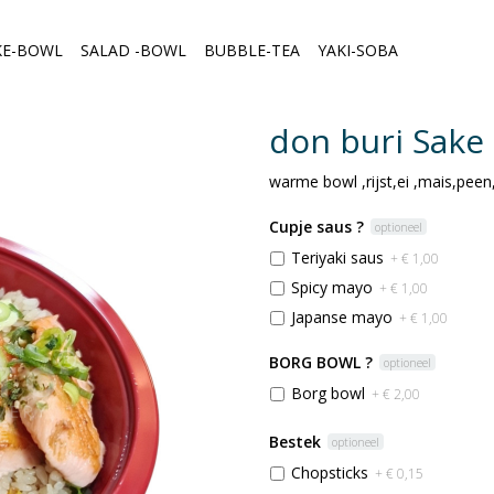
KE-BOWL
SALAD -BOWL
BUBBLE-TEA
YAKI-SOBA
don buri Sake 
warme bowl ,rijst,ei ,mais,pee
Cupje saus ?
optioneel
Teriyaki saus
+ € 1,00
Spicy mayo
+ € 1,00
Japanse mayo
+ € 1,00
BORG BOWL ?
optioneel
Borg bowl
+ € 2,00
Bestek
optioneel
Chopsticks
+ € 0,15