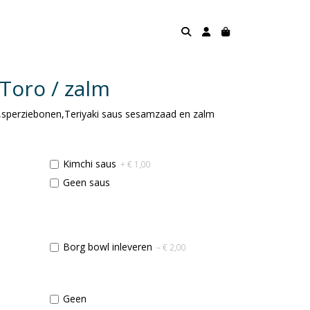
Toro / zalm
n,sperziebonen,Teriyaki saus sesamzaad en zalm
Kimchi saus
+ € 1,00
Geen saus
Borg bowl inleveren
– € 2,00
Geen