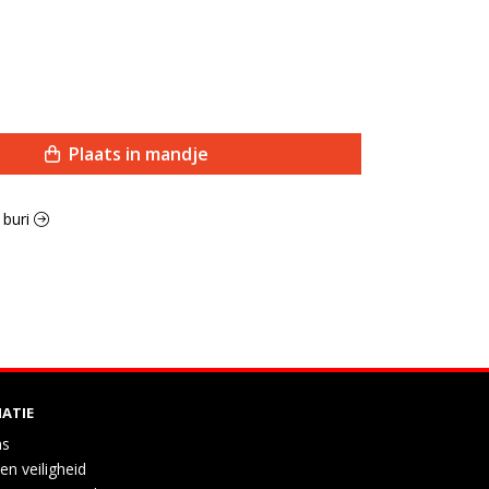
Plaats in mandje
 buri
ATIE
ns
en veiligheid