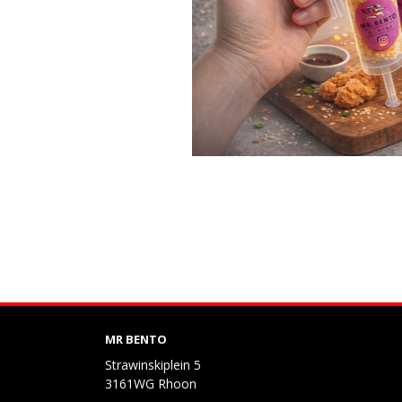
MR BENTO
Strawinskiplein 5
3161WG Rhoon