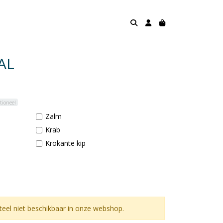
AL
tioneel
Zalm
Krab
Krokante kip
el niet beschikbaar in onze webshop.