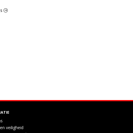
ls
ATIE
ns
en veiligheid