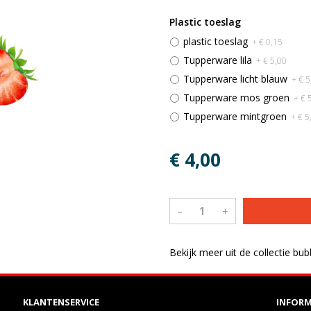
Plastic toeslag
plastic toeslag
+ € 0,15
Tupperware lila
+ € 5,00
Tupperware licht blauw
+ € 5
Tupperware mos groen
+ € 
Tupperware mintgroen
+ € 5
€ 4,00
–
+
Bekijk meer uit de collectie bu
KLANTENSERVICE
INFORM