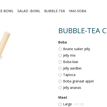
KE-BOWL
SALAD -BOWL
BUBBLE-TEA
YAKI-SOBA
BUBBLE-TEA 
Boba
Bruine suiker jelly
Jelly mix
Boba kiwi
Jelly aardbei
Tapioca
Boba granaat appel
Jelly ananas
Maat
Large
+ € 1,00