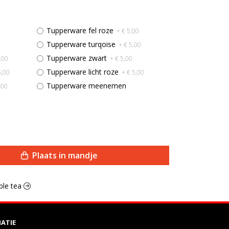
Tupperware fel roze
+ € 5,00
Tupperware turqoise
+ € 5,00
Tupperware zwart
,00
+ € 5,00
Tupperware licht roze
5,00
+ € 5,00
Tupperware meenemen
,00
Plaats in mandje
bble tea
ATIE