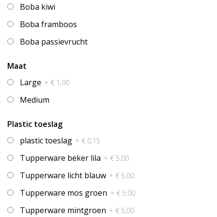
Boba kiwi
Boba framboos
Boba passievrucht
Maat
Large
+ € 1,00
Medium
Plastic toeslag
plastic toeslag
+ € 0,15
Tupperware beker lila
+ € 5,00
Tupperware licht blauw
+ € 5,00
Tupperware mos groen
+ € 5,00
Tupperware mintgroen
+ € 5,00