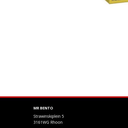
MR BENTO
Strawinskiplein 5
3161WG Rhoon